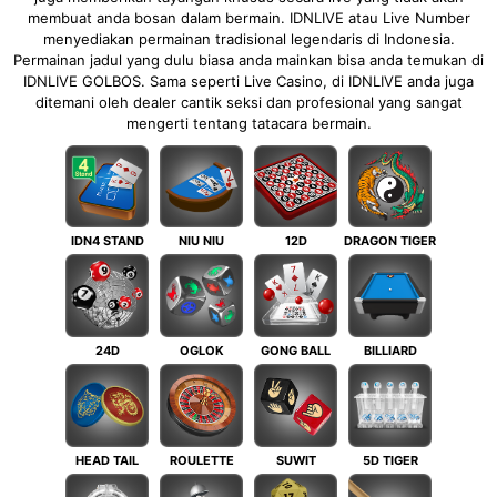
membuat anda bosan dalam bermain. IDNLIVE atau Live Number
menyediakan permainan tradisional legendaris di Indonesia.
Permainan jadul yang dulu biasa anda mainkan bisa anda temukan di
IDNLIVE GOLBOS. Sama seperti Live Casino, di IDNLIVE anda juga
ditemani oleh dealer cantik seksi dan profesional yang sangat
mengerti tentang tatacara bermain.
IDN4 STAND
NIU NIU
12D
DRAGON TIGER
24D
OGLOK
GONG BALL
BILLIARD
HEAD TAIL
ROULETTE
SUWIT
5D TIGER