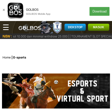
×
GOLBOS
Download
GOLBOS Mobile App
☰
DEKSTOP
MASUK
NEW :
| Minimal deposit 10.000 dan minimal withdraw 25.000 | | TOURNAMENT SLOT S
Home
E-sports