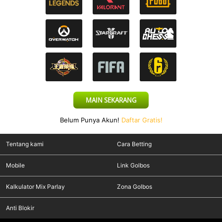
MAIN SEKARANG
Belum Punya Akun!
Daftar Gratis!
Tentang kami
Cara Betting
Mobile
Link Golbos
Kalkulator Mix Parlay
Zona Golbos
Anti Blokir